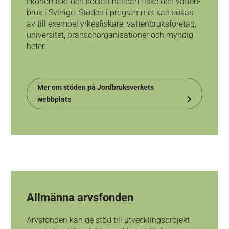
ekonomiskt och socialt håll­bart fiske och vatten­
bruk i Sverige. Stöden i programmet kan sökas
av till exempel yrkes­fiskare, vattenbruks­företag,
universitet, bransch­organisationer och myndig­
heter.
Mer om stöden på Jordbruksverkets
webbplats
Allmänna arvsfonden
Arvsfonden kan ge stöd till utvecklingsprojekt