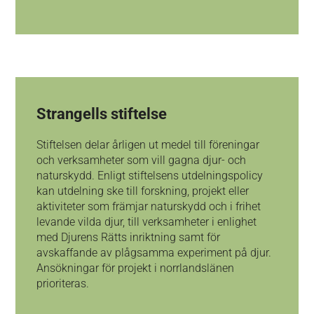
Strangells stiftelse
Stiftelsen delar årligen ut medel till föreningar
och verksamheter som vill gagna djur- och
naturskydd. Enligt stiftelsens utdelningspolicy
kan utdelning ske till forskning, projekt eller
aktiviteter som främjar naturskydd och i frihet
levande vilda djur, till verksamheter i enlighet
med Djurens Rätts inriktning samt för
avskaffande av plågsamma experiment på djur.
Ansökningar för projekt i norrlandslänen
prioriteras.