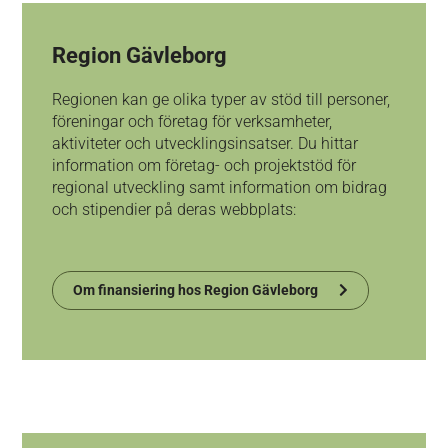
Region Gävleborg
Regionen kan ge olika typer av stöd till personer,
föreningar och företag för verksamheter,
aktiviteter och utvecklingsinsatser.
Du hittar
information om företag- och projektstöd för
regional utveckling samt information om bidrag
och stipendier på deras webbplats:
Om finansiering hos Region Gävleborg