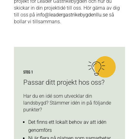
projekt för Leader Gästrikebygden och hur du
skickar in din projektidé till oss. Hör gärna av dig
till oss på
info@leadergastrikebygdenllu.se
så
bollar vi tillsammans.
STEG 1
Passar ditt projekt hos oss?
Har du en idé som utvecklar din
landsbygd? Stämmer idén in på följande
punkter?
Det finns ett lokalt behov av att idén
genomförs
Ni är flera på platsen som samarbetar