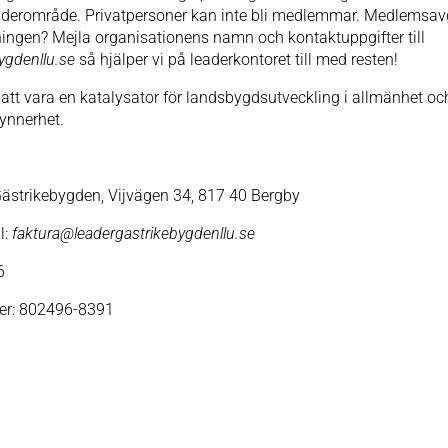
derområde. Privatpersoner kan inte bli medlemmar. Medlemsavgif
ningen? Mejla organisationens namn och kontaktuppgifter till
ygdenllu.se
så hjälper vi på leaderkontoret till med resten!
 att vara en katalysator för landsbygdsutveckling i allmänhet oc
ynnerhet.
Gästrikebygden, Vijvägen 34, 817 40 Bergby
l:
faktura@leadergastrikebygdenllu.se
6
er:
802496-8391