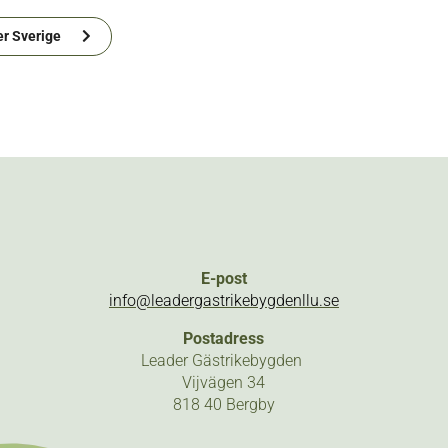
r Sverige
E-post
info@leadergastrikebygdenllu.se
Postadress
Leader Gästrikebygden
Vijvägen 34
818 40 Bergby