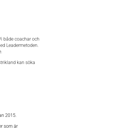
Vi både coachar och
 med Leadermetoden.
e.
strikland kan söka
dan 2015.
er som är