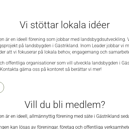
Vi stöttar lokala idéer
en är en ideell förening som jobbar med landsbygdsutveckling. 
ngsprojekt på landsbygden i Gästrikland. Inom Leader jobbar vi
er att vi fokuserar på lokala behov, engagemang och samarbet
och offentliga organisationer som vill utveckla landsbygden i Gä
 Kontakta gärna oss på kontoret så berättar vi mer!
Vill du bli medlem?
n är en ideell, allmännyttig förening med säte i Gästrikland se
gen kan lösas av föreningar, företag och offentliga verksamhet