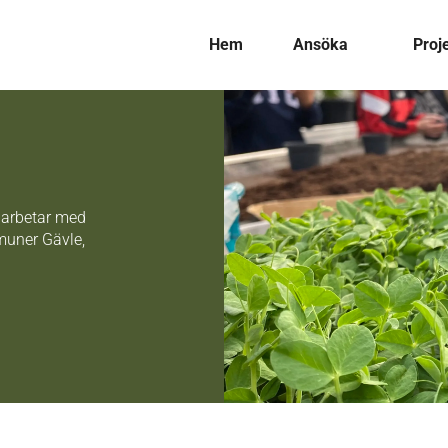
Hem
Ansöka
Proj
i arbetar med
muner Gävle,