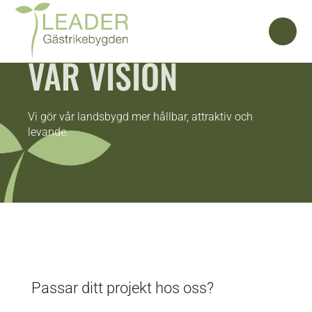
VÅR VISION
Vi gör vår landsbygd mer hållbar, attraktiv och
levande.
Passar ditt projekt hos oss?