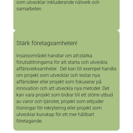
som utvecklar inkluderande nätverk och
samarbeten.
Stärk företagsamheten!
Insatsområdet handlar om att stärka
förutsättningarna för att starta och utveckla
affärsverksamheter. Det kan till exempel handla
om projekt som utvecklar och testar nya
affärsidéer eller projekt som fokuserar på
innovation och att utveckla nya metoder. Det
kan vara projekt som bidrar till ett större utbud
av varor och tjänster, projekt som erbjuder
lösningar för rekrytering eller projekt som
utvecklar kunskap för ett mer hållbart
företagande.