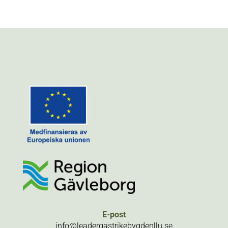
E-post
info@leadergastrikebygdenllu.se