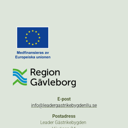
E-post
info@leadergastrikebygdenllu.se
Postadress
Leader Gästrikebygden