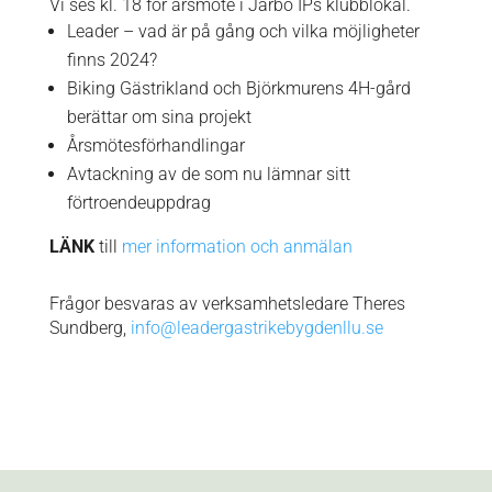
Vi ses kl. 18 för årsmöte i Järbo IPs klubblokal.
Leader – vad är på gång och vilka möjligheter
finns 2024?
Biking Gästrikland och Björkmurens 4H-gård
berättar om sina projekt
Årsmötesförhandlingar
Avtackning av de som nu lämnar sitt
förtroendeuppdrag
LÄNK
till
mer information och anmälan
Frågor besvaras av verksamhetsledare Theres
Sundberg,
info@leadergastrikebygdenllu.se