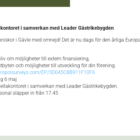
 kontoret i samverkan med Leader Gästrikebygden
nniskor i Gävle med omnejd! Det är nu dags för den årliga Europ
iv om möjligheter till extern finansiering,
tbyten och möjligheter till utveckling för din förening.
webropolsurveys.com/EP/3D045C8B911F10F6
ag 6 maj
ellakontoret i samverkan med Leader Gästrikebygden.
sonal släpper in från 17.45