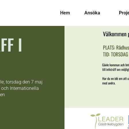
Hem
Ansöka
Proj
FF I
vle, torsdag den 7 maj
och Internationella
den