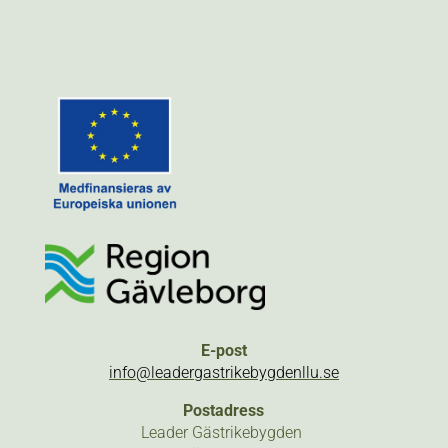
E-post
info@leadergastrikebygdenllu.se
Postadress
Leader Gästrikebygden