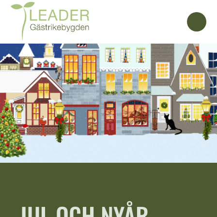
JUL OCH NYÅR –