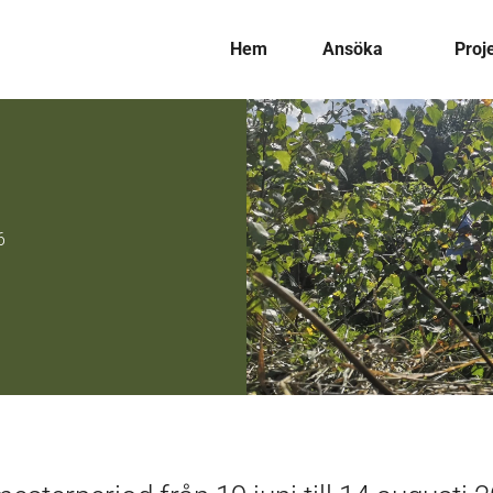
Hem
Ansöka
Proj
6