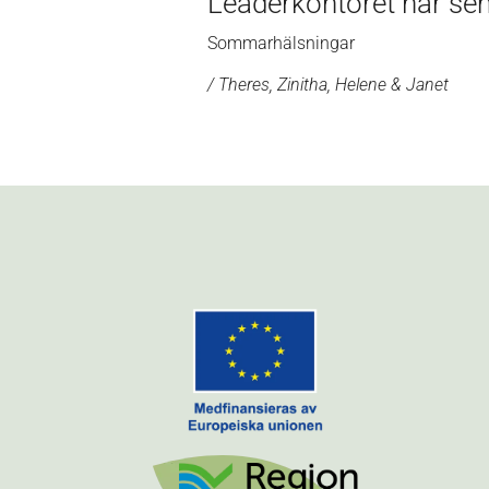
Leaderkontoret har seme
Sommarhälsningar
/ Theres, Zinitha, Helene & Janet