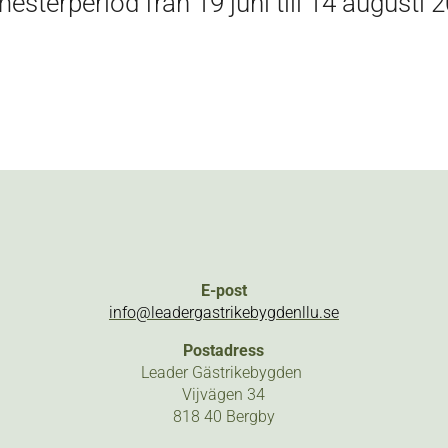
sterperiod från 19 juni till 14 augusti 
E-post
info@leadergastrikebygdenllu.se
Postadress
Leader Gästrikebygden
Vijvägen 34
818 40 Bergby