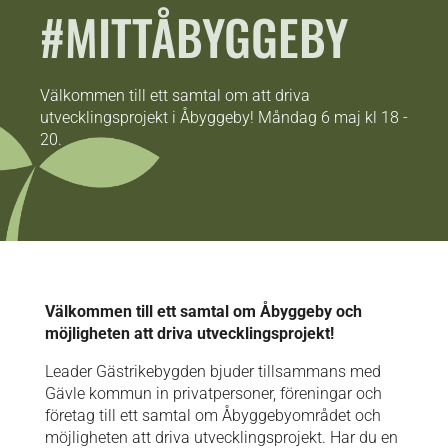
#MITTÅBYGGEBY
Välkommen till ett samtal om att driva
utvecklingsprojekt i Åbyggeby! Måndag 6 maj kl 18 -
20.
Välkommen till ett samtal om Åbyggeby och
möjligheten att driva utvecklingsprojekt!
Leader Gästrikebygden bjuder tillsammans med
Gävle kommun in privatpersoner, föreningar och
företag till ett samtal om Åbyggebyområdet och
möjligheten att driva utvecklingsprojekt. Har du en