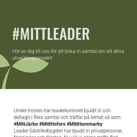
#MITTLEADER
Hör av dig till oss för att boka in samtal om att driva
utvecklingsprojekt!
Under hösten har leaderkontoret bjudit in och
deltagit i flera samtal och träffar på temat så som
#MittJärbo #MittHofors #MittHammarby
Leader Gästrikebygden har bjudit in privatpersoner,