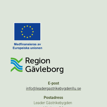
E-post
info@leadergastrikebygdenllu.se
Postadress
Leader Gästrikebygden