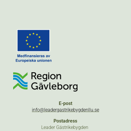
E-post
info@leadergastrikebygdenllu.se
Postadress
Leader Gästrikebygden