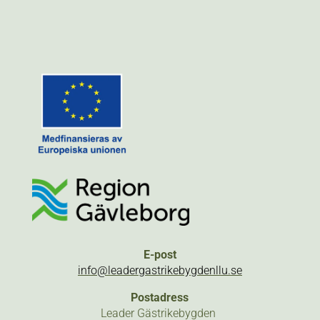
E-post
info@leadergastrikebygdenllu.se
Postadress
Leader Gästrikebygden