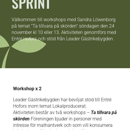
SPRINT
Välkommen till workshops med Sandra Löwenborg
på temat "Ta tillvara på skörden" söndagen den 24
november kl 10 eller 13. Aktiviteten genomförs med
Entré Hofors och stöd från Leader Gästrikebygden.
Workshop x 2
Leader Gästrikebygden har beviljat stöd till Entré
Hofors inom temat Lokalproducerat.
Aktiviteten består av två workshops –
Ta tillvara på
skörden
Föreningen bjuder in personer med
intresse för mathantverk och som vill konsumera