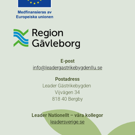
E-post
info@leadergastrikebygdenllu.se
Postadress
Leader Gästrikebygden
Vijvägen 34
818 40 Bergby
Leader Nationellt – våra kollegor
leadersverige.se