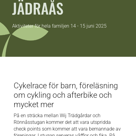
JÄDRAÅS
Aktiviteter för hela familjen 14 - 15 juni 2025
Cykelrace för barn, föreläsning
om cykling och afterbike och
mycket mer
På en sträcka mellan Wij Trädgårdar och
Rönnåsstugan kommer det att vara utspridda
check points som kommer att vara bemannade av
föreningar. I stugan serveras våfflor och fika. På