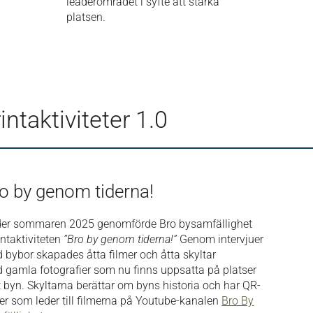
leaderområdet i syfte att stärka
platsen.
taktiviteter 1.0
o by genom tiderna!
er sommaren 2025 genomförde Bro bysamfällighet
intaktiviteten
”Bro by genom tiderna!”
Genom intervjuer
 bybor skapades åtta filmer och åtta skyltar
 gamla fotografier som nu finns uppsatta på platser
t byn. Skyltarna berättar om byns historia och har QR-
er som leder till filmerna på Youtube-kanalen
Bro By