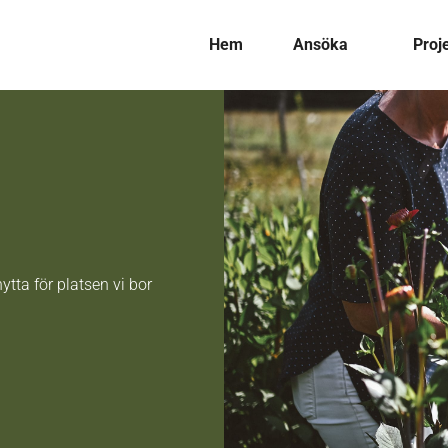
Hem
Ansöka
Proj
ytta för platsen vi bor