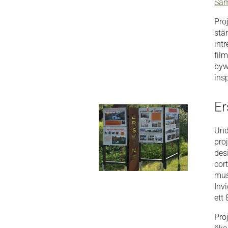
Sam
Pro
stä
int
film
byw
ins
Er
Und
pro
des
cor
mus
Inv
ett
Pro