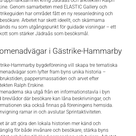
d uppmärksamhet kring Jädraås och arkitekten Ralph
kine. Genom samarbeten med ELASTIC Gallery och
trikeguiden har området fått en ny reseanledning och
r besökare. Arbetet har skett ideellt, och skärmarna
änds nu som utgångspunkt för guidade visningar – ett
lskott som stärker Jädraås som besöksmål.
omenadvägar i Gästrike-Hammarby
trike-Hammarby bygdeförening vill skapa tre tematiska
menadvägar som lyfter fram byns unika historia –
nbrukstiden, pappersmassatiden och arvet efter
itekten Ralph Erskine.
menaderna ska utgå från en informationstavla i byn
 brevlådor där besökare kan låna beskrivningar, och
ormationen ska också finnas på föreningens hemsida.
invigning ramar in och avslutar Sprintaktiviteten.
tet är att göra den lokala historien mer känd och
lgänglig för både invånare och besökare, stärka byns