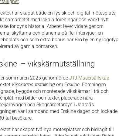
fällighet
.
jektet har skapat både en fysisk och digital mötesplats,
rkt samarbetet med lokala föreningar och väckt nytt
resse för byns historia. Arbetet lever vidare genom
erna, skyltarna och planerna på fler intervjuer, en
ebbplats och som extra bonus har Bro by en ny logotyp
pirerad av gamla bomärken.
skine – vikskärmutställning
er sommaren 2025 genomförde
JTJ Museisällskap
jektet
Vikskärmsutställning om Erskine
. Föreningen
ignade, byggde och monterade vikskärmar i trä och
ténplåt med bilder och texter, placerade nära
eijärnvägen och Skogsarbetarbyn i Jädraås.
igningen var i samband med Erskine dagen och lockade
 80-tal besökare.
jektet har skapat två nya mötesplatser och bidragit till