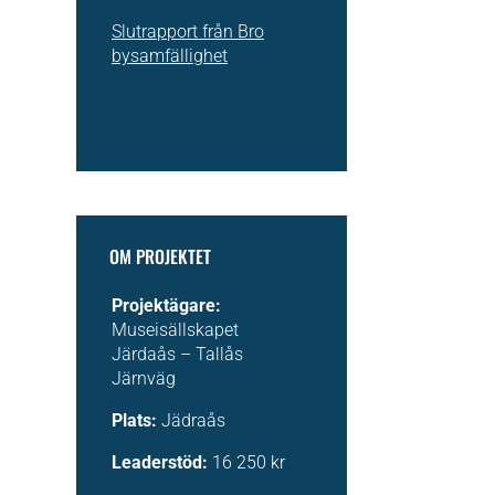
Slutrapport från Bro
bysamfällighet
OM PROJEKTET
Projektägare:
Museisällskapet
Järdaås – Tallås
Järnväg
Plats:
Jädraås
Leaderstöd:
16 250 kr