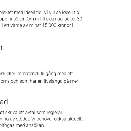
tet med ideell tid. Vi vill se ideell tid
pp ni söker. Om ni till exempel söker 30
 till ett värde av minst 15 000 kronor i
r:
isk eller immateriell tillgång med ett
 moms och som har en livslängd på mer
jad
tt skriva ett avtal som reglerar
ning av stödet. Vi behöver också aktuellt
, bifogas med ansökan.