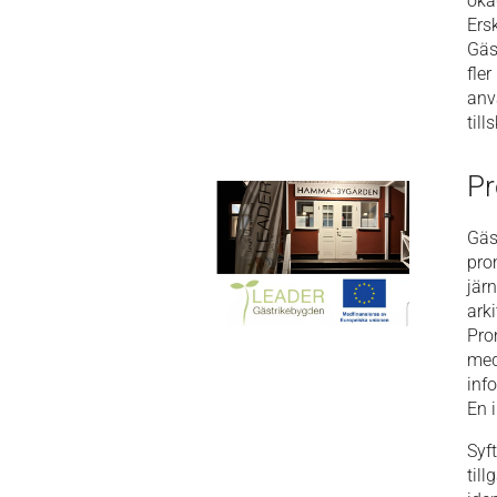
öka
Ers
Gäs
fle
anv
til
Pr
Gäs
pro
jär
ark
Pro
med
inf
En 
Syf
til