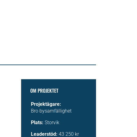
OM PROJEKTET
Projektägare:
Bro bysamfällighet
Plats:
Storvik
Leaderstöd:
43 250 kr