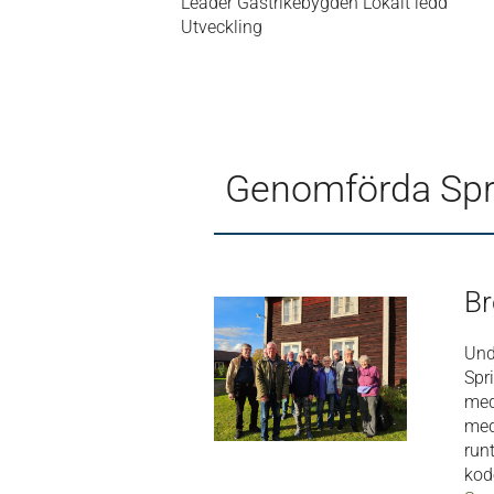
Leader Gästrikebygden Lokalt ledd
Utveckling
Genomförda Sprin
Br
Und
Spr
med
med
run
kod