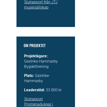
Slutrapport från JTJ
museisällskap
OM PROJEKTET
Projektägare:
Gestrike-Hammarby
Bygdeförening
Plats:
Gästrike-
Hammarby
Leaderstöd:
33 800 kr
Slutrapport
Promenadvägar i