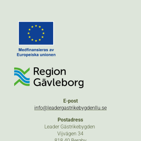
E-post
info@leadergastrikebygdenllu.se
Postadress
Leader Gästrikebygden
Vijvägen 34
818 40 Bergby