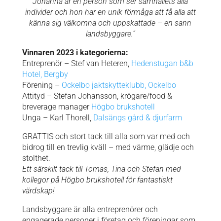
Johanna är en person som ser samhällets alla
individer och hon har en unik förmåga att få alla att
känna sig välkomna och uppskattade –
en sann
landsbyggare.”
Vinnaren 2023 i kategorierna:
Entreprenör – Stef van Heteren,
Hedenstugan b&b
Hotel, Bergby
Förening –
Ockelbo jaktskytteklubb, Ockelbo
Attityd – Stefan Johansson, krögare/food &
breverage manager
Högbo brukshotell
Unga – Karl Thorell,
Dalsängs gård & djurfarm
GRATTIS och stort tack till alla som var med och
bidrog till en trevlig kväll – med värme, glädje och
stolthet.
Ett särskilt tack till Tomas, Tina och Stefan med
kollegor på Högbo brukshotell för fantastiskt
värdskap!
Landsbyggare är alla entreprenörer och
engagerade personer i företag och föreningar ​som