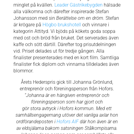
minglet på kvällen.
Leader Gästrikebygden
hälsade
alla välkomna och därefter inspirerade Stefan
Johansson med sin
Berättelse om en dröm
. Stefan
är krögare på
Högbo brukshotell
och vinnare i
kategorin Attityd. Vi bjöds på kökets goda soppa
med ost och bröd från bruket. Det serverades även
kaffe och sött därtill. Därefter tog prisutdelningen
vid. Priset delades ut för tredje gången. Alla
finalister presenterades med en kort film. Samtliga
finalister fick diplom och vinnarna tilldelades även
blommor.
Årets Hederspris gick till Johanna Grönlund,
entreprenör och föreningsperson från Hofors.
“
Johanna är en hängiven entreprenör och
föreningsperson som har gjort och
gör stora avtryck i Hofors kommun.
Med ett
samhällsengagemang utöver det vanliga axlar hon
ordförandeposten i
Hofors AIF
där hon även är en
av eldsjälarna bakom satsningen Stålkompisarna.