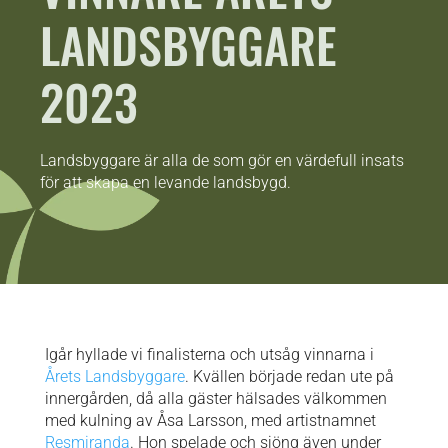
LANDSBYGGARE
2023
Landsbyggare är alla de som gör en värdefull insats
för att skapa en levande landsbygd.
Igår hyllade vi finalisterna och utsåg vinnarna i
Årets Landsbyggare
. Kvällen började redan ute på
innergården, då alla gäster hälsades välkommen
med kulning av Åsa Larsson, med artistnamnet
Resmiranda
. Hon spelade och sjöng även under